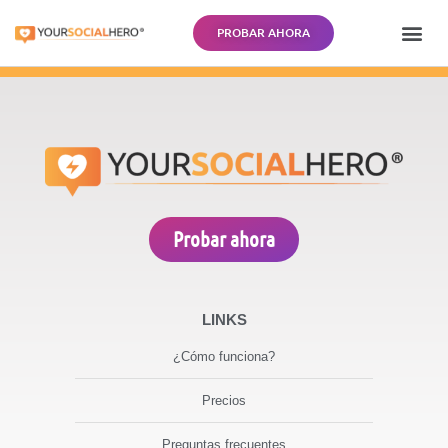
PROBAR AHORA
¿CÓMO 
PREGUNTA
INIC
Probar ahora
LINKS
¿Cómo funciona?
Precios
Preguntas frecuentes